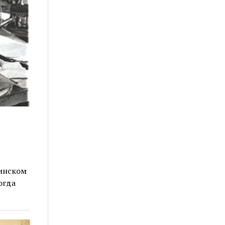
гинском
огда