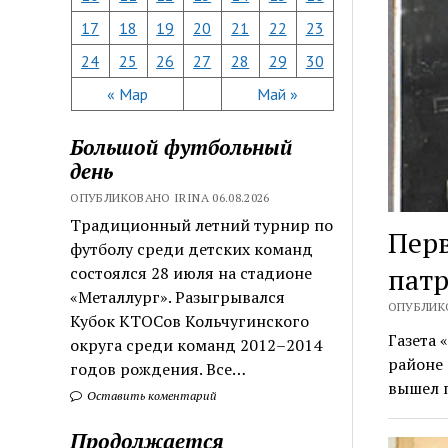
17
18
19
20
21
22
23
24
25
26
27
28
29
30
« Мар
Май »
Большой футбольный
день
ОПУБЛИКОВАНО IRINA 06.08.2026
Традиционный летний турнир по
Перв
футболу среди детских команд
пат
состоялся 28 июля на стадионе
«Металлург». Разыгрывался
ОПУБЛИКО
Кубок КТОСов Кольчугинского
Газета 
округа среди команд 2012–2014
районе 
годов рождения. Все…
вышел 
Оставить коментарий
Продолжается