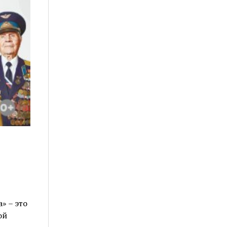
» – это
ой