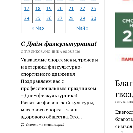
17
18
19
20
21
22
23
24
25
26
27
28
29
30
« Мар
Май »
С Днём физкультурника!
ОПУБЛИКОВАНО IRINA 08.08.2026
Уважаемые спортсмены, тренеры
и ветераны физкультурно-
спортивного движения!
Благ
Поздравляем вас с
профессиональным праздником
гвоз
– Днем физкультурника!
Развитие физической культуры,
ОПУБЛИКО
массового спорта – залог
Ежегодн
здорового общества. Это…
благотв
Оставить коментарий
символ