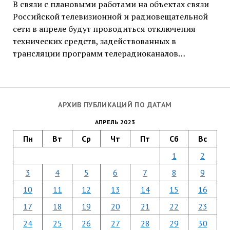
В связи с плановыми работами на объектах связи
Российской телевизионной и радиовещательной
сети в апреле будут проводиться отключения
технических средств, задействованных в
трансляции программ телерадиоканалов…
АРХИВ ПУБЛИКАЦИЙ ПО ДАТАМ
АПРЕЛЬ 2023
Пн
Вт
Ср
Чт
Пт
Сб
Вс
1
2
3
4
5
6
7
8
9
10
11
12
13
14
15
16
17
18
19
20
21
22
23
24
25
26
27
28
29
30