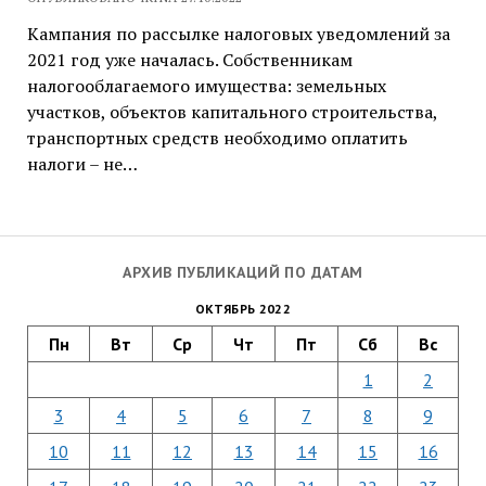
Кампания по рассылке налоговых уведомлений за
2021 год уже началась. Собственникам
налогооблагаемого имущества: земельных
участков, объектов капитального строительства,
транспортных средств необходимо оплатить
налоги – не…
АРХИВ ПУБЛИКАЦИЙ ПО ДАТАМ
ОКТЯБРЬ 2022
Пн
Вт
Ср
Чт
Пт
Сб
Вс
1
2
3
4
5
6
7
8
9
10
11
12
13
14
15
16