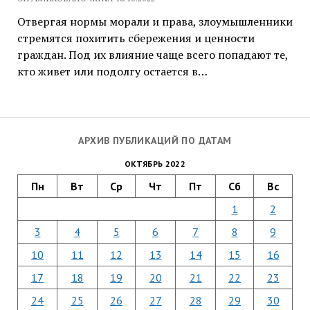
Отвергая нормы морали и права, злоумышленники
стремятся похитить сбережения и ценности
граждан. Под их влияние чаще всего попадают те,
кто живет или подолгу остается в…
АРХИВ ПУБЛИКАЦИЙ ПО ДАТАМ
ОКТЯБРЬ 2022
Пн
Вт
Ср
Чт
Пт
Сб
Вс
1
2
3
4
5
6
7
8
9
10
11
12
13
14
15
16
17
18
19
20
21
22
23
24
25
26
27
28
29
30