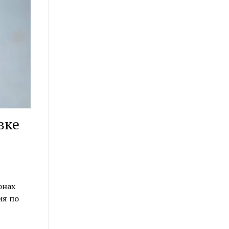
вке
онах
ия по