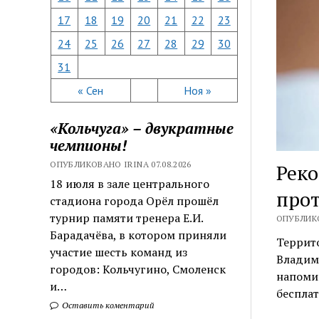
17
18
19
20
21
22
23
24
25
26
27
28
29
30
31
« Сен
Ноя »
«Кольчуга» – двукратные
чемпионы!
ОПУБЛИКОВАНО IRINA 07.08.2026
Реко
18 июля в зале центрального
прот
стадиона города Орёл прошёл
турнир памяти тренера Е.И.
ОПУБЛИКО
Барадачёва, в котором приняли
Террит
участие шесть команд из
Владим
городов: Кольчугино, Смоленск
напоми
и…
бесплат
Оставить коментарий