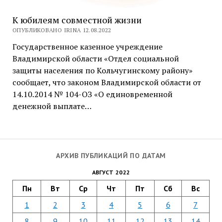
К юбилеям совместной жизни
ОПУБЛИКОВАНО IRINA 12.08.2022
Государственное казенное учреждение
Владимирской области «Отдел социальной
защиты населения по Кольчугинскому району»
сообщает, что законом Владимирской области от
14.10.2014 № 104-ОЗ «О единовременной
денежной выплате…
АРХИВ ПУБЛИКАЦИЙ ПО ДАТАМ
АВГУСТ 2022
Пн
Вт
Ср
Чт
Пт
Сб
Вс
1
2
3
4
5
6
7
8
9
10
11
12
13
14