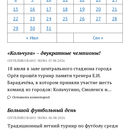
15
16
17
18
19
20
21
22
23
24
25
26
27
28
29
30
31
« Июл
Сен »
«Кольчуга» – двукратные чемпионы!
ОПУБЛИКОВАНО IRINA 07.08.2026
18 июля в зале центрального стадиона города
Орёл прошёл турнир памяти тренера Е.И.
Барадачёва, в котором приняли участие шесть
команд из городов: Кольчугино, Смоленск и…
Оставить коментарий
Большой футбольный день
ОПУБЛИКОВАНО IRINA 06.08.2026
Традиционный летний турнир по футболу среди