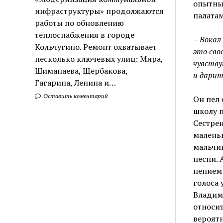
опытны
инфраструктуры» продолжаются
палатам
работы по обновлению
теплоснабжения в городе
– Вокал
Кольчугино. Ремонт охватывает
это сво
несколько ключевых улиц: Мира,
чувству
Шиманаева, Щербакова,
и дарит
Гагарина, Ленина и…
Оставить коментарий
Он пел 
школу п
Сестрен
маленьк
мальчи
песни. 
пением 
голоса 
Владим
относит
вероятн