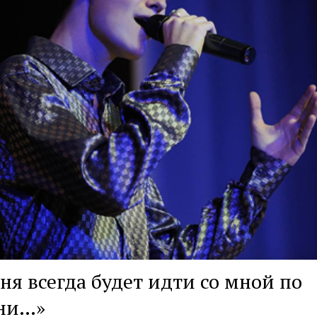
ня всегда будет идти со мной по
ни…»