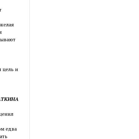
т
яжелая
я
бывают
 цель и
САТКИНА
ценил
ом едва
ать