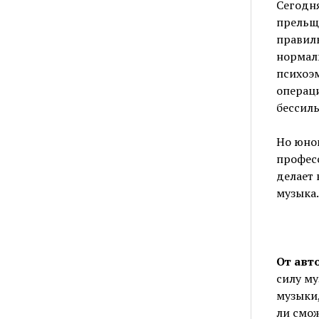
Сегодн
прельща
правил
нормаль
психоэм
операци
бессил
Но юно
професс
делает 
музыка…
От авт
силу му
музыки
ли смож