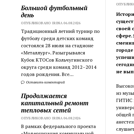
ОПУБЛИКО
Большой футбольный
день
Истори
сущест
ОПУБЛИКОВАНО IRINA 06.08.2026
своей 
Традиционный летний турнир по
сфере.
футболу среди детских команд
сменив
состоялся 28 июля на стадионе
городе
«Металлург». Разыгрывался
успешн
Кубок КТОСов Кольчугинского
сегодн
округа среди команд 2012–2014
не вып
годов рождения. Все…
Оставить коментарий
Высоко
из музы
Продолжается
ГИТИС 
капитальный ремонт
универс
тепловых сетей
общей п
ОПУБЛИКОВАНО IRINA 06.08.2026
анестез
В рамках федерального проекта
слушает
«Модернизация коммунальной