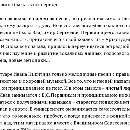
олжна быть в этот период.
ьная школа и народная песня, по признанию самого Ива
ла ему раскрыть душу. Но в составе ансамбля сольного п
чески не было. Владимир Сергеевич Першин предоставил
озможность, пригласив его в свой коллектив – Арт-студ
 И снова все сначала, пришлось переучиваться эстрадной
ния: изучение и развитие вокальных данных, голосового
она, новые методики…
ртуаре Ивана Никитина только мелодичные песни с прав
екстом и с хорошей музыкой. Все то, что и песней назват
 он принципиально не поет. И в этом смысле – чистый ли
Иван занимается с В.С. Першиным и принципиально не ж
аться с полученными навыками – старается поддерживат
как в спорте. В университете он занимается самостоятель
 что-то новенькое, пробует, а когда приезжает в родной 
т над этим материалом вместе с Владимиром Сергеевиче
агрузки в ВУЗе это редко удается.