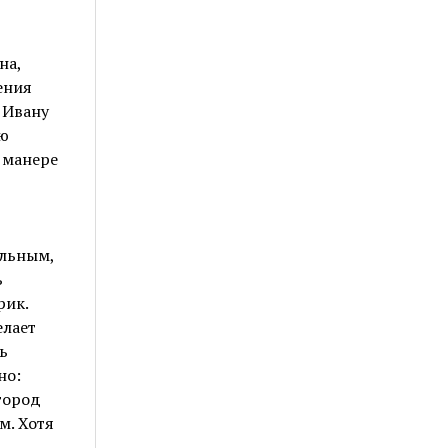
на,
ения
 Ивану
ию
 манере
ильным,
ь
рик.
елает
ь
но:
город
м. Хотя