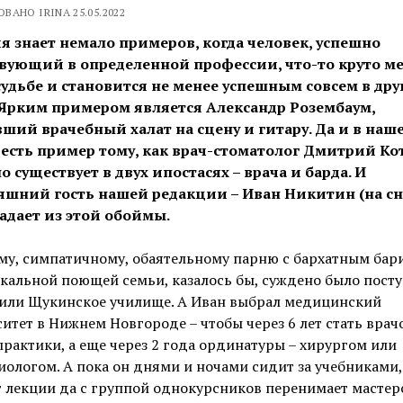
ВАНО IRINA 25.05.2022
я знает немало примеров, когда человек, успешно
вующий в определенной профессии, что-то круто ме
судьбе и становится не менее успешным совсем в дру
 Ярким примером является Александр Розембаум,
ший врачебный халат на сцену и гитару. Да и в наш
 есть пример тому, как врач-стоматолог Дмитрий Ко
о существует в двух ипостасях – врача и барда. И
яшний гость нашей редакции – Иван Никитин (на с
адает из этой обоймы.
му, симпатичному, обаятельному парню с бархатным бар
кальной поющей семьи, казалось бы, суждено было посту
или Щукинское училище. А Иван выбрал медицинский
итет в Нижнем Новгороде – чтобы через 6 лет стать врач
рактики, а еще через 2 года ординатуры – хирургом или
иологом. А пока он днями и ночами сидит за учебниками,
 лекции да с группой однокурсников перенимает мастер