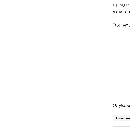
предос
доверяй
“ГК” № 
Опублик
Никитин