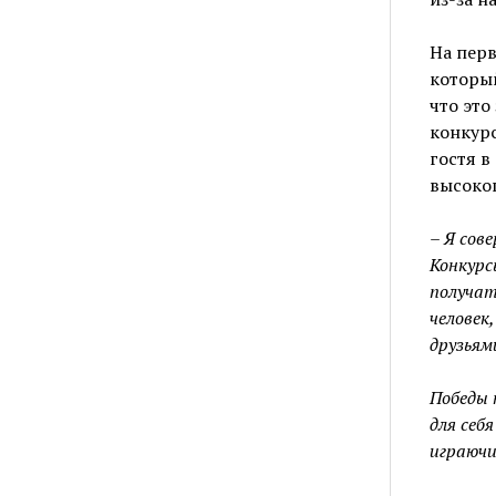
На перв
который
что это
конкурс
гостя в
высокоп
– Я сов
Конкурс
получат
человек
друзьям
Победы 
для себя
играючи