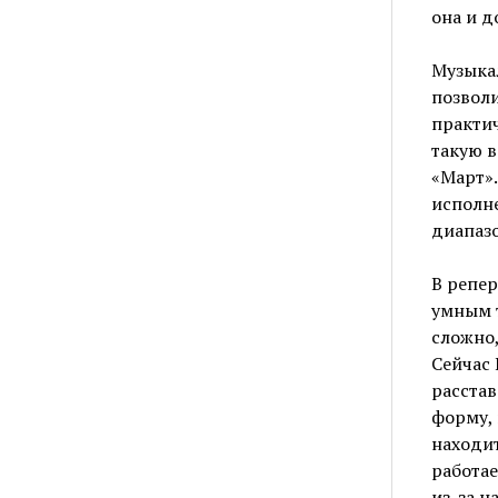
она и д
Музыкал
позволи
практи
такую в
«Март».
исполне
диапаз
В репе
умным т
сложно,
Сейчас 
расстав
форму, 
находит
работае
из-за н