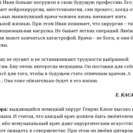
я Иван больше погружен в свою будущую профессию. Его
ет нейрохирургия, анестезиология, сам процесс, когда о
ьных манипуляций врача человек вновь начинает жить
ной жизнью. При этом Иван понимает, что хирургия – т
оциональная нагрузка. Не бывает легких операций. Люба
я может кончиться катастрофой. Врачи – не Боги, и они 
ьны.
шу не пугают и не останавливают трудности выбранной
ии. Ему очень интересна медицина. Он поставил для себя
всё для того, чтобы в будущем стать отличным врачом. А
 Она тоже обязательно будет в его жизни.
Е. КА
ора:
выдающийся немецкий хирург Генрих Клозе высоко 
зыки. И считал, что каждый врач должен быть любителем
, ибо немузыкальный врач даже хирургическим искусств
ет овладеть в совершенстве. При этом он любил цитиров