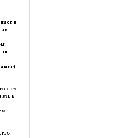
няет в
гой
ем
тов
нимке)
итоном
пать в
ом
ство