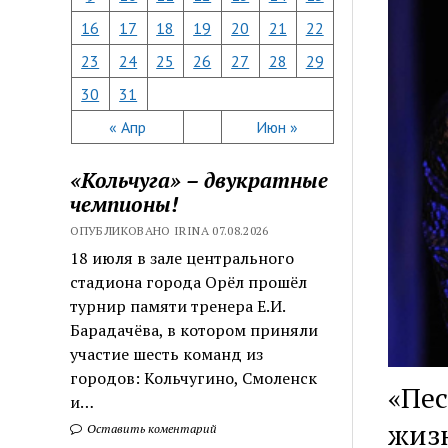
16
17
18
19
20
21
22
23
24
25
26
27
28
29
30
31
« Апр
Июн »
«Кольчуга» – двукратные
чемпионы!
ОПУБЛИКОВАНО IRINA 07.08.2026
18 июля в зале центрального
стадиона города Орёл прошёл
турнир памяти тренера Е.И.
Барадачёва, в котором приняли
участие шесть команд из
городов: Кольчугино, Смоленск
«Пес
и…
жиз
Оставить коментарий