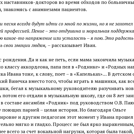
х наставников-докторов во время обходов по больничн
, знакомясь с анамнезами пациентов.
 и песня всегда будут идти со мной по жизни, но я не захотел
ей профессией. Пение – это отдушина и моральная поддержка.
ю какое-то напряжение или усталость – я пою. Это радость
ь свои эмоции людям,
– рассказывает Иван.
с рождения. Да и как не петь, если мама закончила музы
о классу аккордеона, папа пел в «Роднике» и «Родных нап
ка Ивана тоже, к слову, поет – в «Капельках»… В детском
ий Ванечка вместо того, чтобы играть в машинки, как вс
шки, бегал к музыкальному руководителю разучивать но
А потом его отдали в музыкальную школу, где он 8 лет за
в составе ансамбля «Родник» под руководством О.В. Паю
у поющих парней – целая история. Но благодаря Ольге
ировне и другим педагогам этот момент у Ивана прошел
ельно мягко и гладко. Процесс не был ярко выраженным
ее всего за счет вокальной нагрузки, которая была такой,