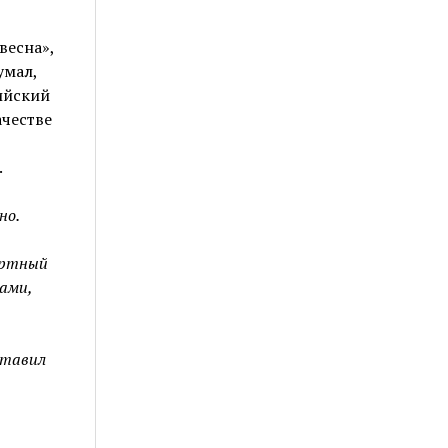
весна»,
умал,
ийский
ачестве
.
но.
артный
вами,
ставил