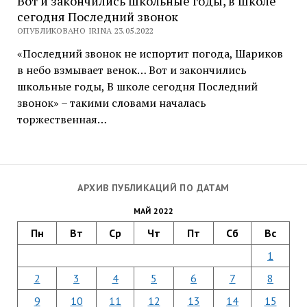
Вот и закончились школьные годы, в школе
сегодня Последний звонок
ОПУБЛИКОВАНО IRINA 23.05.2022
«Последний звонок не испортит погода, Шариков
в небо взмывает венок… Вот и закончились
школьные годы, В школе сегодня Последний
звонок» – такими словами началась
торжественная…
АРХИВ ПУБЛИКАЦИЙ ПО ДАТАМ
МАЙ 2022
Пн
Вт
Ср
Чт
Пт
Сб
Вс
1
2
3
4
5
6
7
8
9
10
11
12
13
14
15