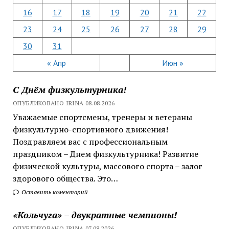
16
17
18
19
20
21
22
23
24
25
26
27
28
29
30
31
« Апр
Июн »
С Днём физкультурника!
ОПУБЛИКОВАНО IRINA 08.08.2026
Уважаемые спортсмены, тренеры и ветераны
физкультурно-спортивного движения!
Поздравляем вас с профессиональным
праздником – Днем физкультурника! Развитие
физической культуры, массового спорта – залог
здорового общества. Это…
Оставить коментарий
«Кольчуга» – двукратные чемпионы!
ОПУБЛИКОВАНО IRINA 07.08.2026