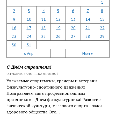
1
2
3
4
5
6
7
8
9
10
11
12
13
14
15
16
17
18
19
20
21
22
23
24
25
26
27
28
29
30
31
« Апр
Июн »
С Днём строителя!
ОПУБЛИКОВАНО IRINA 09.08.2026
Уважаемые спортсмены, тренеры и ветераны
физкультурно-спортивного движения!
Поздравляем вас с профессиональным
праздником – Днем физкультурника! Развитие
физической культуры, массового спорта – залог
здорового общества. Это…