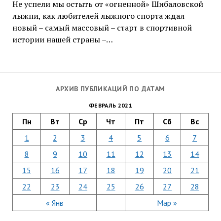
Не успели мы остыть от «огненной» Шибаловской
лыжни, как любителей лыжного спорта ждал
новый – самый массовый – старт в спортивной
истории нашей страны –…
АРХИВ ПУБЛИКАЦИЙ ПО ДАТАМ
ФЕВРАЛЬ 2021
Пн
Вт
Ср
Чт
Пт
Сб
Вс
1
2
3
4
5
6
7
8
9
10
11
12
13
14
15
16
17
18
19
20
21
22
23
24
25
26
27
28
« Янв
Мар »