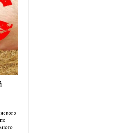
й
инского
 по
ьного