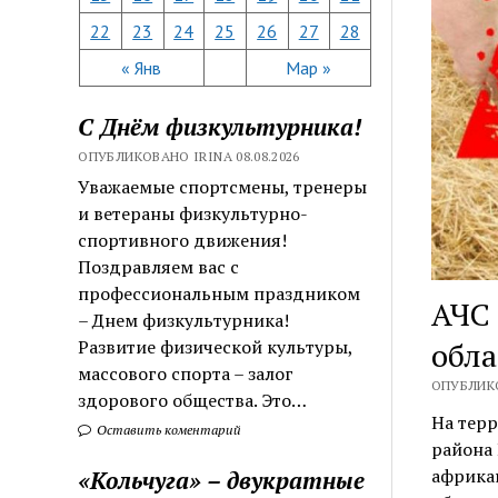
22
23
24
25
26
27
28
« Янв
Мар »
С Днём физкультурника!
ОПУБЛИКОВАНО IRINA 08.08.2026
Уважаемые спортсмены, тренеры
и ветераны физкультурно-
спортивного движения!
Поздравляем вас с
профессиональным праздником
АЧС 
– Днем физкультурника!
обла
Развитие физической культуры,
массового спорта – залог
ОПУБЛИКО
здорового общества. Это…
На терр
Оставить коментарий
района 
африка
«Кольчуга» – двукратные