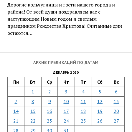
Дорогие кольчугинцы и гости нашего города и
района! От всей души поздравляем вас с
наступающим Новым годом и светлым
праздником Рождества Христова! Считанные дни
остаются…
АРХИВ ПУБЛИКАЦИЙ ПО ДАТАМ
ДЕКАБРЬ 2020
Пн
Вт
Ср
Чт
Пт
Сб
Вс
1
2
3
4
5
6
7
8
9
10
11
12
13
14
15
16
17
18
19
20
21
22
23
24
25
26
27
28
29
30
31