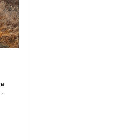
ты
ы…