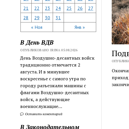
21
22
23
24
25
26
27
28
29
30
31
« Ноя
Янв »
В День ВДВ
ОПУБЛИКОВАНО IRINA 05.08.2026
Подв
День Воздушно-десантных войск
ОПУБЛИКО
традиционно отмечается 2
Окончан
августа. И в минувшее
приходи
воскресенье с самого утра по
законч
городу разъезжали машины с
флагами Воздушно-десантных
войск, а действующие
военнослужащие…
Оставить коментарий
В Законодательном