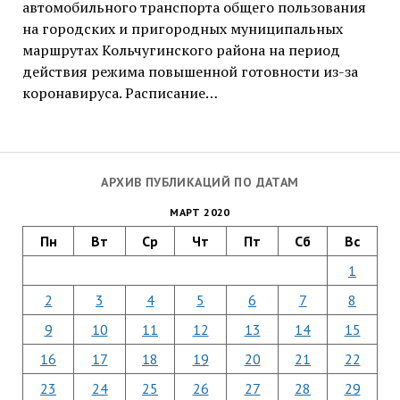
автомобильного транспорта общего пользования
на городских и пригородных муниципальных
маршрутах Кольчугинского района на период
действия режима повышенной готовности из-за
коронавируса. Расписание…
АРХИВ ПУБЛИКАЦИЙ ПО ДАТАМ
МАРТ 2020
Пн
Вт
Ср
Чт
Пт
Сб
Вс
1
2
3
4
5
6
7
8
9
10
11
12
13
14
15
16
17
18
19
20
21
22
23
24
25
26
27
28
29