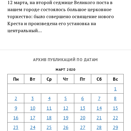
12 марта, на второй седмице Великого поста в
нашем городе состоялось большое церковное
торжество: было совершено освящение нового
Креста и произведена его установка на
центральный…
АРХИВ ПУБЛИКАЦИЙ ПО ДАТАМ
МАРТ 2020
Пн
Вт
Ср
Чт
Пт
Сб
Вс
1
2
3
4
5
6
7
8
9
10
11
12
13
14
15
16
17
18
19
20
21
22
23
24
25
26
27
28
29