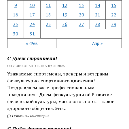
9
10
11
12
13
14
15
16
17
18
19
20
21
22
23
24
25
26
27
28
29
30
31
« Фев
Апр »
С Днём строителя!
ОПУБЛИКОВАНО IRINA 09.08.2026
Уважаемые спортсмены, тренеры и ветераны
физкультурно-спортивного движения!
Поздравляем вас с профессиональным
праздником – Днем физкультурника! Развитие
физической культуры, массового спорта – залог
здорового общества. Это…
Оставить коментарий
С Днём физкультурника!