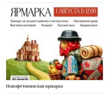
Новофетининская ярмарка