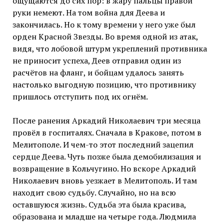
ощущаются до сих пор: в жару пальцы правой
руки немеют. На том война для Деева и
закончилась. Но к тому времени у него уже был
орден Красной Звезды. Во время одной из атак,
видя, что лобовой штурм укреплений противника
не приносит успеха, Деев отправил один из
расчётов на фланг, и бойцам удалось занять
настолько выгодную позицию, что противнику
пришлось отступить под их огнём.
После ранения Аркадий Николаевич три месяца
провёл в госпиталях. Сначала в Кракове, потом в
Мелитополе. И чем-то этот последний зацепил
сердце Деева. Чуть позже была демобилизация и
возвращение в Кольчугино. Но вскоре Аркадий
Николаевич вновь уезжает в Мелитополь. И там
находит свою судьбу. Случайно, но на всю
оставшуюся жизнь. Судьба эта была красива,
образована и младше на четыре года. Людмила