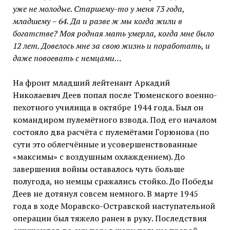
уже не молодые. Старшему-то у меня 73 года,
младшему – 64. Да и разве ж мы когда жили в
богатстве? Моя родная мать умерла, когда мне было
12 лет. Довелось мне за свою жизнь и поработать, и
даже повоевать с немцами…
На фронт младший лейтенант Аркадий
Николаевич Деев попал после Тюменского военно-
пехотного училища в октябре 1944 года. Был он
командиром пулемётного взвода. Под его началом
состояло два расчёта с пулемётами Горюнова (по
сути это облегчённые и усовершенствованные
«максимы» с воздушным охлаждением). До
завершения войны оставалось чуть больше
полугода, но немцы сражались стойко. До Победы
Деев не дотянул совсем немного. В марте 1945
года в ходе Моравско-Остравской наступательной
операции был тяжело ранен в руку. Последствия