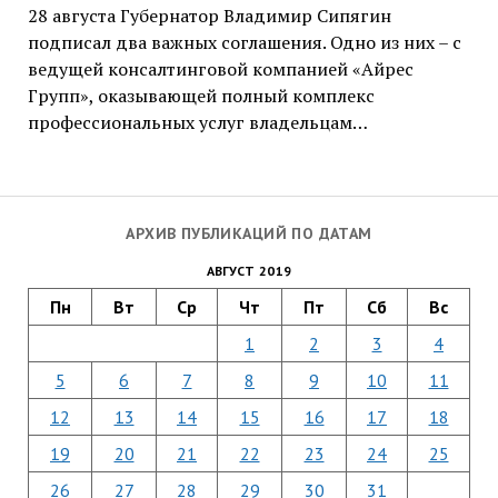
28 августа Губернатор Владимир Сипягин
подписал два важных соглашения. Одно из них – с
ведущей консалтинговой компанией «Айрес
Групп», оказывающей полный комплекс
профессиональных услуг владельцам…
АРХИВ ПУБЛИКАЦИЙ ПО ДАТАМ
АВГУСТ 2019
Пн
Вт
Ср
Чт
Пт
Сб
Вс
1
2
3
4
5
6
7
8
9
10
11
12
13
14
15
16
17
18
19
20
21
22
23
24
25
26
27
28
29
30
31