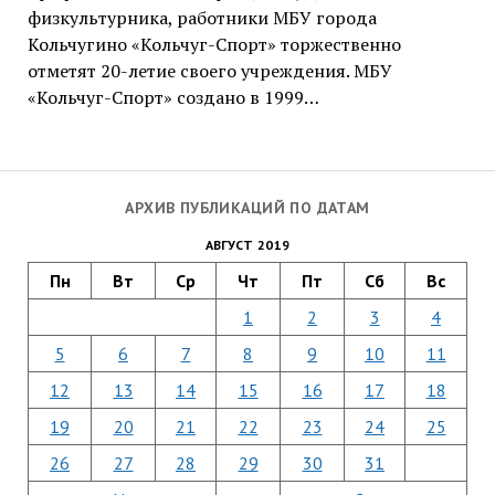
физкультурника, работники МБУ города
Кольчугино «Кольчуг-Спорт» торжественно
отметят 20-летие своего учреждения. МБУ
«Кольчуг-Спорт» создано в 1999…
АРХИВ ПУБЛИКАЦИЙ ПО ДАТАМ
АВГУСТ 2019
Пн
Вт
Ср
Чт
Пт
Сб
Вс
1
2
3
4
5
6
7
8
9
10
11
12
13
14
15
16
17
18
19
20
21
22
23
24
25
26
27
28
29
30
31