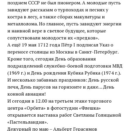
позднем СССР не был пионером. А молодые пусть
завидуют рассказам о турпоходах и песнях у
костра в лесу, а также сборах макулатуры и
металлолома. Но главное, пусть завидуют энергии
и наивной вере в светлое будущее, которые
сопутствовали молодости их «предков».
А ещё 19 мая 1712 года Пётр I подписал Указ о
переносе столицы из Москвы в Санкт-Петербург.
Кроме того, сегодня День образования
подразделений служебно-боевой подготовки МВД
(1969 г.) и День рождения Кубика Рубика (1974 г.).
И несколько забавных праздников: День русской
печи, День парусов на горизонте и даже… День
конной авиации!
И сегодня в 12.00 на третьем этаже торгового
центра «Орбита» в фотостудии «Флешка»
открывается выставка работ Светланы Голицыной
«Пастельландия».
Дежурный по маю – Альберт Герасимов