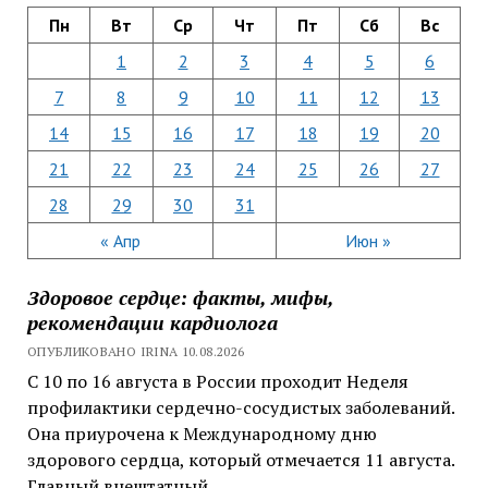
Пн
Вт
Ср
Чт
Пт
Сб
Вс
1
2
3
4
5
6
7
8
9
10
11
12
13
14
15
16
17
18
19
20
21
22
23
24
25
26
27
28
29
30
31
« Апр
Июн »
Здоровое сердце: факты, мифы,
рекомендации кардиолога
ОПУБЛИКОВАНО IRINA 10.08.2026
С 10 по 16 августа в России проходит Неделя
профилактики сердечно-сосудистых заболеваний.
Она приурочена к Международному дню
здорового сердца, который отмечается 11 августа.
Главный внештатный…