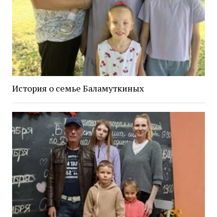
История о семье Баламуткиных