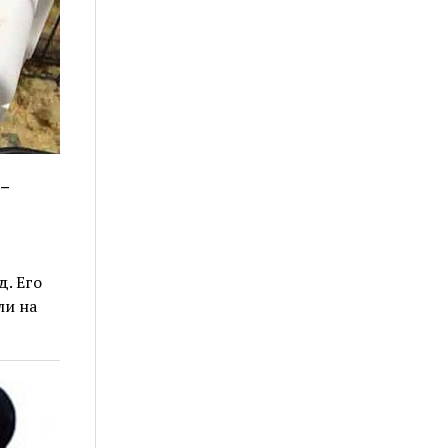
-
. Его
ли на