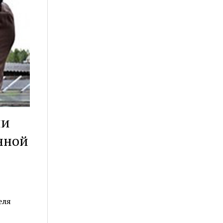
ли
нной
еля