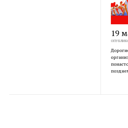
19 м
ОПУБЛИКО
Дорогие
органи
понасто
поздне