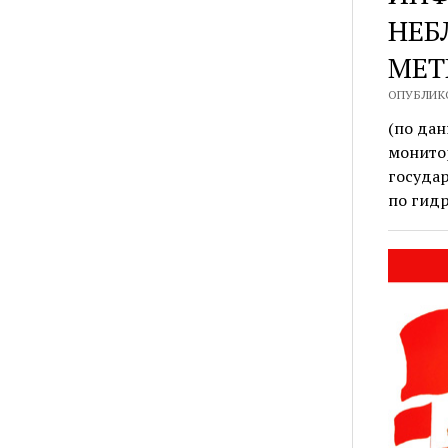
НЕБ
МЕТ
ОПУБЛИКО
(по да
монито
госуда
по гид