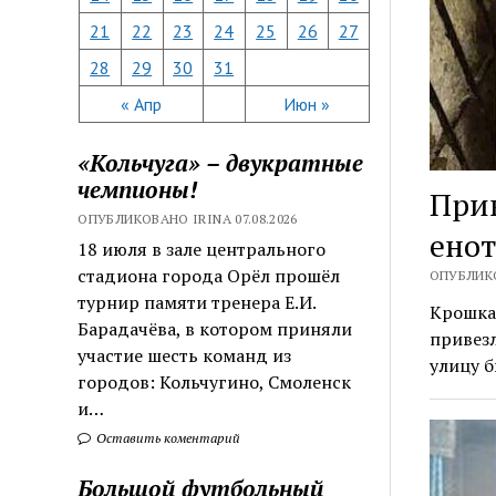
21
22
23
24
25
26
27
28
29
30
31
« Апр
Июн »
«Кольчуга» – двукратные
чемпионы!
При
ОПУБЛИКОВАНО IRINA 07.08.2026
енот
18 июля в зале центрального
стадиона города Орёл прошёл
ОПУБЛИКО
турнир памяти тренера Е.И.
Крошка-
Барадачёва, в котором приняли
привезл
участие шесть команд из
улицу 
городов: Кольчугино, Смоленск
и…
Оставить коментарий
Большой футбольный