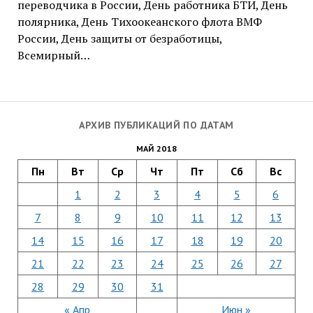
переводчика в России, День работника БТИ, День
полярника, День Тихоокеанского флота ВМФ
России, День защиты от безработицы,
Всемирный…
АРХИВ ПУБЛИКАЦИЙ ПО ДАТАМ
МАЙ 2018
Пн
Вт
Ср
Чт
Пт
Сб
Вс
1
2
3
4
5
6
7
8
9
10
11
12
13
14
15
16
17
18
19
20
21
22
23
24
25
26
27
28
29
30
31
« Апр
Июн »