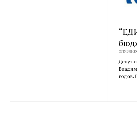
“ЕД
бюд
ОПУБЛИКО
Депута
Владими
годов. 