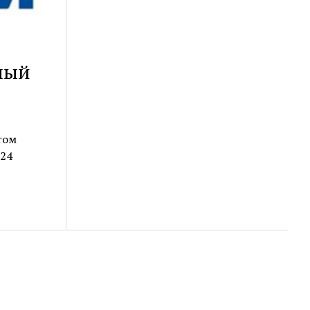
ный
том
024