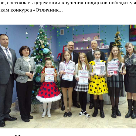
в, состоялась церемония вручения подарков победител
икам конкурса «Отличник…