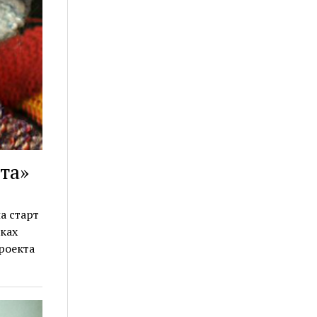
та»
а старт
ках
роекта