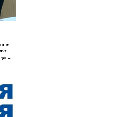
дних
кции
абря,…