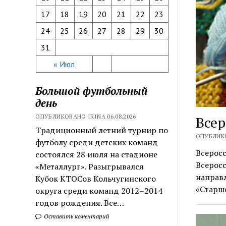
17
18
19
20
21
22
23
24
25
26
27
28
29
30
31
« Июл
Большой футбольный
день
ОПУБЛИКОВАНО IRINA 06.08.2026
Всер
Традиционный летний турнир по
ОПУБЛИКО
футболу среди детских команд
Всерос
состоялся 28 июля на стадионе
Всеросс
«Металлург». Разыгрывался
направл
Кубок КТОСов Кольчугинского
«Старш
округа среди команд 2012–2014
годов рождения. Все…
Оставить коментарий