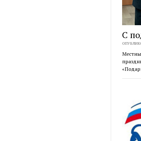
С п
ОПУБЛИКО
Местны
праздн
«Подари