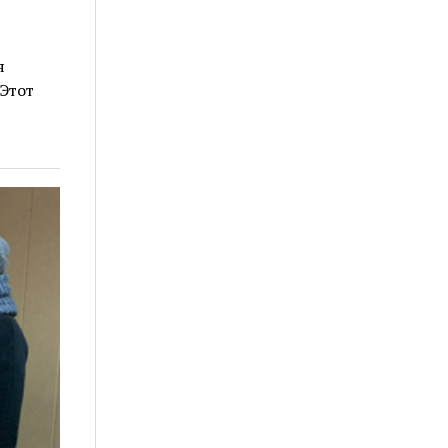
я
Этот