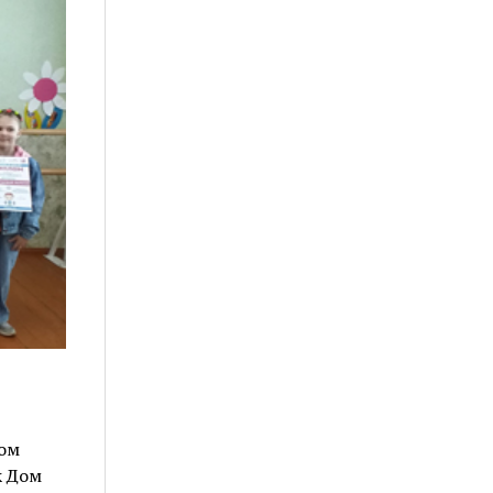
ом
к Дом