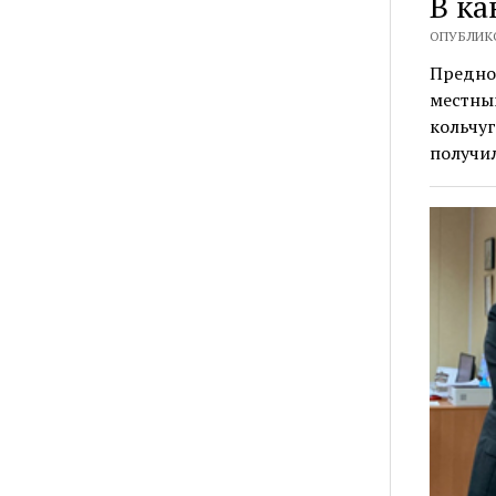
В ка
ОПУБЛИКО
Предно
местны
кольчуг
получи