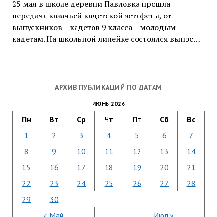
25 мая в школе деревни Павловка прошла
передача казачьей кадетской эстафеты, от
выпускников – кадетов 9 класса – молодым
кадетам. На школьной линейке состоялся вынос…
АРХИВ ПУБЛИКАЦИЙ ПО ДАТАМ
ИЮНЬ 2026
Пн
Вт
Ср
Чт
Пт
Сб
Вс
1
2
3
4
5
6
7
8
9
10
11
12
13
14
15
16
17
18
19
20
21
22
23
24
25
26
27
28
29
30
« Май
Июл »