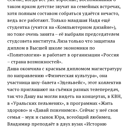
таком ярком детстве звучат на семейных встречах,
хотя полным составом собраться удаётся нечасто,
ведь все работают. Только младшая Надя ещё
студентка (учится на «Компьютерном дизайне»),
но тоже очень занята – её выбрали председателем
студсовета института. Лиза только что защитила
диплом в Высшей школе экономики по
«Политологии» и работает в организации «Россия
– страна возможностей».
Даша окончила с красным дипломом магистратуру
по направлению «Физическая культура», она
участница шоу-балета «Эдельвейс», этот коллектив
часто приглашают на съёмки разных телепередач,
так что Дашу вы могли видеть на концертах, в КВН,
в «Уральских пельменях», в программах «Жить
здорово» и «Давай поженимся». Сейчас у неё своя
семья – муж и сынок Юра, всеобщий любимец.
Владимир преподаёт в двух вузах «Историю