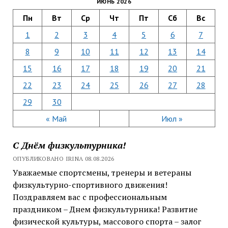
ИЮНЬ 2026
Пн
Вт
Ср
Чт
Пт
Сб
Вс
1
2
3
4
5
6
7
8
9
10
11
12
13
14
15
16
17
18
19
20
21
22
23
24
25
26
27
28
29
30
« Май
Июл »
С Днём физкультурника!
ОПУБЛИКОВАНО IRINA 08.08.2026
Уважаемые спортсмены, тренеры и ветераны
физкультурно-спортивного движения!
Поздравляем вас с профессиональным
праздником – Днем физкультурника! Развитие
физической культуры, массового спорта – залог