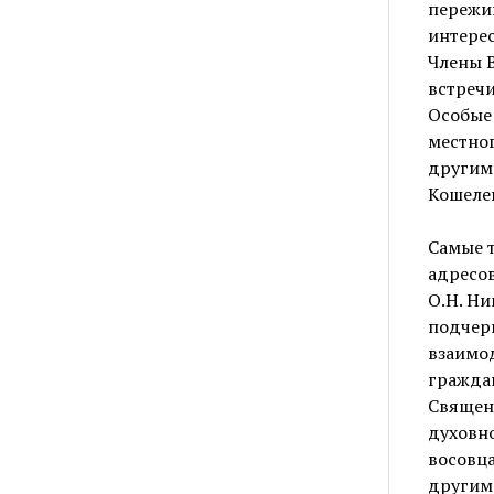
пережи
интерес
Члены 
встречи
Особые 
местног
другими
Кошелев
Самые т
адресов
О.Н. Ни
подчерк
взаимод
гражда
Священ
духовно
восовца
другим: