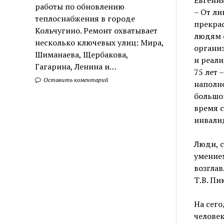
работы по обновлению
– От ли
теплоснабжения в городе
прекра
Кольчугино. Ремонт охватывает
людям 
несколько ключевых улиц: Мира,
организ
Шиманаева, Щербакова,
и реали
Гагарина, Ленина и…
75 лет 
Оставить коментарий
наполне
большой
время с
инвали
Люди, с
умение
возглав
Т.В. Пи
На сег
человек