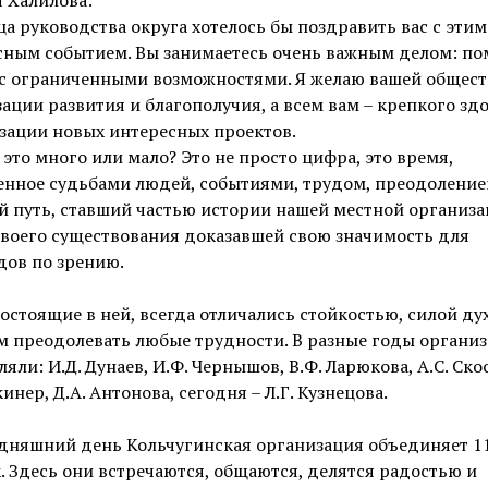
ца руководства округа хотелось бы поздравить вас с этим
сным событием. Вы занимаетесь очень важным делом: по
с ограниченными возможностями. Я желаю вашей общес
ации развития и благополучия, а всем вам – крепкого зд
зации новых интересных проектов.
– это много или мало? Это не просто цифра, это время,
нное судьбами людей, событиями, трудом, преодоление
 путь, ставший частью истории нашей местной организац
воего существования доказавшей свою значимость для
дов по зрению.
остоящие в ней, всегда отличались стойкостью, силой дух
м преодолевать любые трудности. В разные годы органи
ляли: И.Д. Дунаев, И.Ф. Чернышов, В.Ф. Ларюкова, А.С. Ско
кинер, Д.А. Антонова, сегодня – Л.Г. Кузнецова.
одняшний день Кольчугинская организация объединяет 1
. Здесь они встречаются, общаются, делятся радостью и