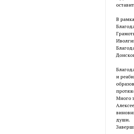
оставит
В рамк
Благод
Грамоты
Иволгин
Благода
Донско
Благода
и реаби
образов
протяже
Много з
Алексее
виновни
души.
Заверш