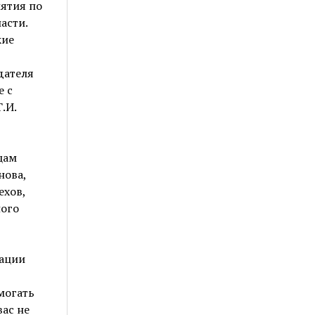
ятия по
асти.
кие
дателя
е с
.И.
цам
нова,
ехов,
ного
зации
могать
вас не