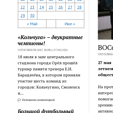
22
23
24
25
26
27
28
29
30
« Май
Июл »
«Кольчуга» – двукратные
чемпионы!
ВОС
ОПУБЛИКОВАНО IRINA 07.08.2026
ОПУБЛИКО
18 июля в зале центрального
27 мая
стадиона города Орёл прошёл
летнем
турнир памяти тренера Е.И.
общест
Барадачёва, в котором приняли
участие шесть команд из
На прот
городов: Кольчугино, Смоленск
интерес
и…
помогае
Оставить коментарий
зрению
Большой футбольный
активно