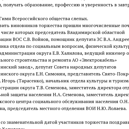
, получать образование, профессию и уверенность в зав
Гимн Всероссийского общества слепых.
вить виновников торжества пришли многочисленные по
в числе которых председатель Владимирской областной
ации ВОС С.В. Войнов, помощник депутата ЗС В.А. Андреев
ика отдела по социальным вопросам, физической культу
администрации округа Е.В. Халилова, ведущий инженер 
ьного строительства и ремонта АО «Электрокабель»
инский завод», депутат Совета народных депутатов
инского округа Е.Н. Симонян, представитель Свято-Покр
. Игорь (Тарасенко), начальник отдела культуры и туризм
трации округа Т.В. Семенова, заместитель директора от
ной защиты населения Н.А. Семенова, заместитель дирек
сного центра социального обслуживания населения О.Н.
а, председатель местного отделения ВОИ Н.Ю. Лолаева.
со знаменательной датой участников торжества поздрав
 Халилова: