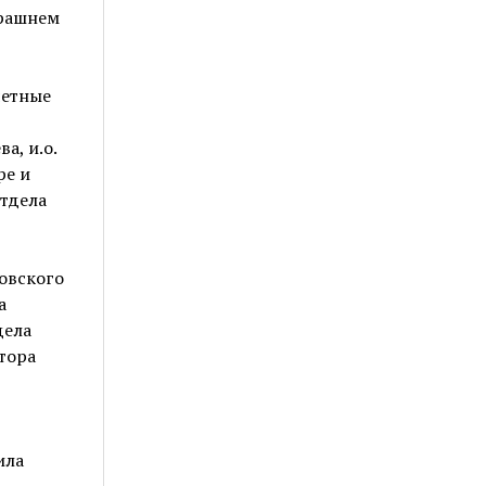
трашнем
четные
а, и.о.
ре и
отдела
овского
а
дела
тора
ила