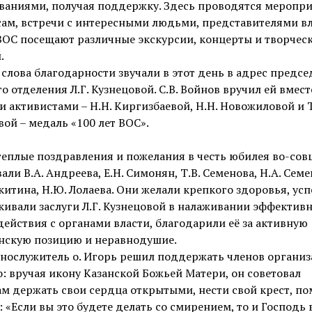
ваниями, получая поддержку. Здесь проводятся меропри
ам, встречи с интересными людьми, представителями вл
ВОС посещают различные экскурсии, концерты и творчес
.
слова благодарности звучали в этот день в адрес предсе
о отделения Л.Г. Кузнецовой. С.В. Войнов вручил ей вмест
 активистами – Н.Н. Киргизбаевой, Н.Н. Новожиловой и Т
ой – медаль «100 лет ВОС».
еплые поздравления и пожелания в честь юбилея во-сов
али В.А. Андреева, Е.Н. Симонян, Т.В. Семенова, Н.А. Семе
китина, Н.Ю. Лолаева. Они желали крепкого здоровья, усп
ивали заслуги Л.Г. Кузнецовой в налаживании эффектив
ействия с органами власти, благодарили её за активную
нскую позицию и неравнодушие.
нослужитель о. Игорь решил поддержать членов органи
: вручая икону Казанской Божьей Матери, он советовал
м держать свои сердца открытыми, нести свой крест, по
 «Если вы это будете делать со смирением, то и Господь 