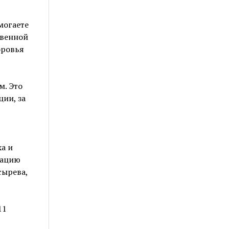
могаете
твенной
оровья
м. Это
ии, за
а и
зацию
сырева,
11