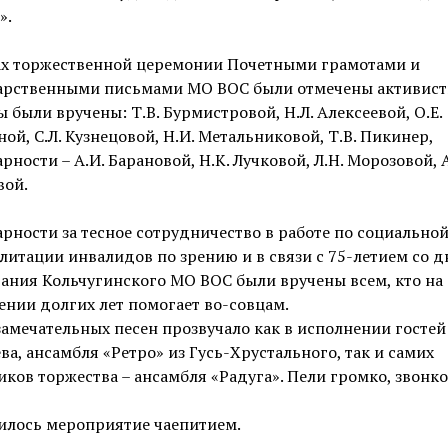
».
ах торжественной церемонии Почетными грамотами и
арственными письмами МО ВОС были отмечены активист
 были вручены: Т.В. Бурмистровой, Н.Л. Алексеевой, О.Е.
ой, С.Л. Кузнецовой, Н.И. Метальниковой, Т.В. Пикинер,
рности – А.И. Барановой, Н.К. Лучковой, Л.Н. Морозовой, А
вой.
рности за тесное сотрудничество в работе по социально
литации инвалидов по зрению и в связи с 75-летием со д
ания Кольчугинского МО ВОС были вручены всем, кто на
нии долгих лет помогает во-совцам.
амечательных песен прозвучало как в исполнении гостей –
ва, ансамбля «Ретро» из Гусь-Хрустального, так и самих
ков торжества – ансамбля «Радуга». Пели громко, звонко
илось мероприятие чаепитием.