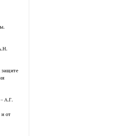
ы.
.Н.
й защите
ня
 А.Г.
 и от