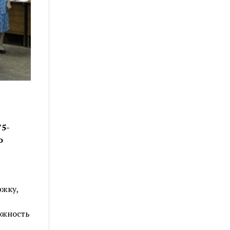
5-
о
ржку,
ожность