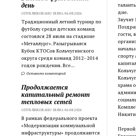
день
таланты
дне.
ОПУБЛИКОВАНО IRINA 06.08.2026
Звучит 
Традиционный летний турнир по
Поздра
футболу среди детских команд
гости, 
состоялся 28 июля на стадионе
организ
«Металлург». Разыгрывался
начальн
Кубок КТОСов Кольчугинского
спорту 
округа среди команд 2012–2014
капитал
годов рождения. Все…
Кольчуг
Оставить коментарий
Кольчуг
храма о
Продолжается
админис
капитальный ремонт
социаль
тепловых сетей
Комплек
ОПУБЛИКОВАНО IRINA 06.08.2026
Никитин
В рамках федерального проекта
«Модернизация коммунальной
Первой 
инфраструктуры» продолжаются
Евгения