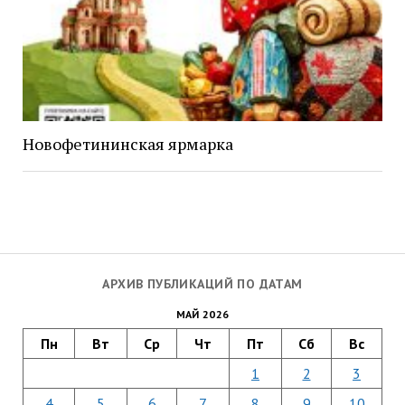
Новофетининская ярмарка
АРХИВ ПУБЛИКАЦИЙ ПО ДАТАМ
МАЙ 2026
Пн
Вт
Ср
Чт
Пт
Сб
Вс
1
2
3
4
5
6
7
8
9
10