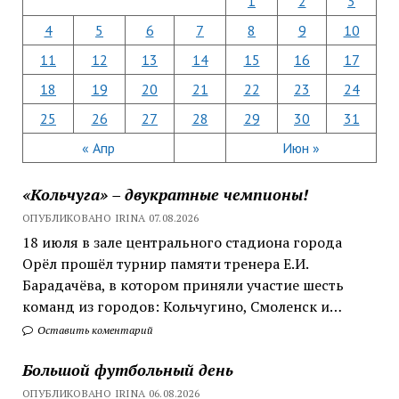
1
2
3
4
5
6
7
8
9
10
11
12
13
14
15
16
17
18
19
20
21
22
23
24
25
26
27
28
29
30
31
« Апр
Июн »
«Кольчуга» – двукратные чемпионы!
ОПУБЛИКОВАНО IRINA 07.08.2026
18 июля в зале центрального стадиона города
Орёл прошёл турнир памяти тренера Е.И.
Барадачёва, в котором приняли участие шесть
команд из городов: Кольчугино, Смоленск и…
Оставить коментарий
Большой футбольный день
ОПУБЛИКОВАНО IRINA 06.08.2026