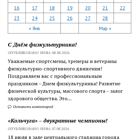
16
17
18
19
20
21
22
23
24
25
26
27
28
« Янв
Мар »
С Днём физкультурника!
ОПУБЛИКОВАНО IRINA 08.08.2026
Уважаемые спортсмены, тренеры и ветераны
физкультурно-спортивного движения!
Поздравляем вас с профессиональным
праздником – Днем физкультурника! Развитие
физической культуры, массового спорта – залог
здорового общества. Это…
Оставить коментарий
«Кольчуга» – двукратные чемпионы!
ОПУБЛИКОВАНО IRINA 07.08.2026
18 июля в зале центрального стадиона города