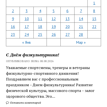
1
2
3
4
5
6
7
8
9
10
11
12
13
14
15
16
17
18
19
20
21
22
23
24
25
26
27
28
« Янв
Мар »
С Днём физкультурника!
ОПУБЛИКОВАНО IRINA 08.08.2026
Уважаемые спортсмены, тренеры и ветераны
физкультурно-спортивного движения!
Поздравляем вас с профессиональным
праздником – Днем физкультурника! Развитие
физической культуры, массового спорта – залог
здорового общества. Это…
Оставить коментарий