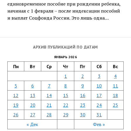
единовременное пособие при рождении ребенка,
начиная с 1 февраля – после индексации пособий
и выплат Соцфонда России. Это лишь одна…
АРХИВ ПУБЛИКАЦИЙ ПО ДАТАМ
ЯНВАРЬ 2026
Пн
Вт
Ср
Чт
Пт
Сб
Вс
1
2
3
4
5
6
7
8
9
10
11
12
13
14
15
16
17
18
19
20
21
22
23
24
25
26
27
28
29
30
31
« Дек
Фев »