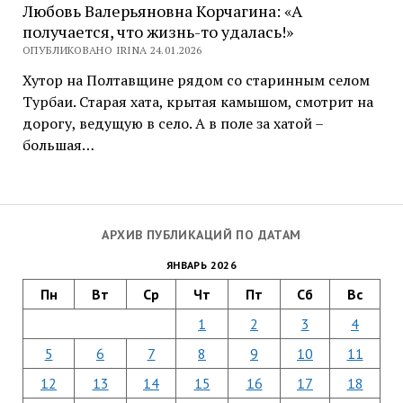
Любовь Валерьяновна Корчагина: «А
получается, что жизнь-то удалась!»
ОПУБЛИКОВАНО IRINA 24.01.2026
Хутор на Полтавщине рядом со старинным селом
Турбаи. Старая хата, крытая камышом, смотрит на
дорогу, ведущую в село. А в поле за хатой –
большая…
АРХИВ ПУБЛИКАЦИЙ ПО ДАТАМ
ЯНВАРЬ 2026
Пн
Вт
Ср
Чт
Пт
Сб
Вс
1
2
3
4
5
6
7
8
9
10
11
12
13
14
15
16
17
18