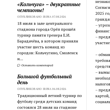
незнако
«Кольчуга» – двукратные
Соглас
чемпионы!
2025 го
ОПУБЛИКОВАНО IRINA 07.08.2026
гражда
18 июля в зале центрального
– угроз
стадиона города Орёл прошёл
финанс
турнир памяти тренера Е.И.
– предл
Барадачёва, в котором приняли
участие
участие шесть команд из
городов: Кольчугино, Смоленск
– обман
и…
требов
Оставить коментарий
средств
– вымы
Большой футбольный
необхо
день
налогов
ОПУБЛИКОВАНО IRINA 06.08.2026
– предл
Традиционный летний турнир по
картой,
футболу среди детских команд
социаль
состоялся 28 июля на стадионе