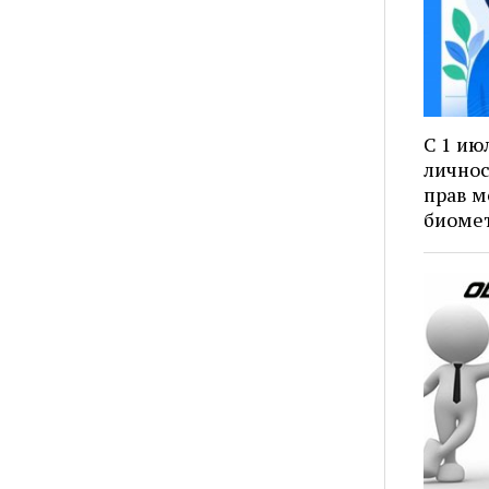
С 1 ию
личнос
прав м
биоме