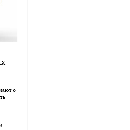
ых
нают о
ть
м