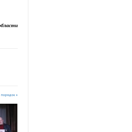
области
 порядок »