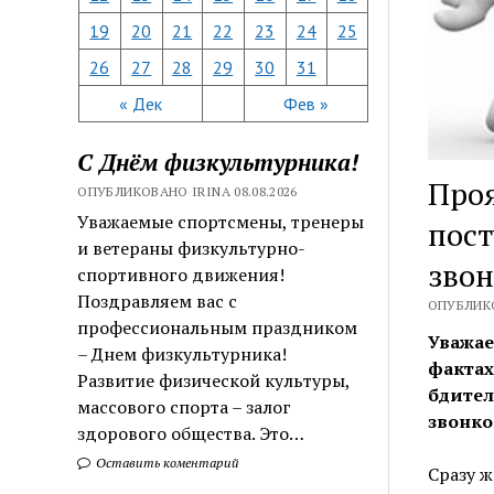
19
20
21
22
23
24
25
26
27
28
29
30
31
« Дек
Фев »
С Днём физкультурника!
Проя
ОПУБЛИКОВАНО IRINA 08.08.2026
Уважаемые спортсмены, тренеры
пост
и ветераны физкультурно-
звон
спортивного движения!
Поздравляем вас с
ОПУБЛИКО
профессиональным праздником
Уважае
– Днем физкультурника!
фактах
Развитие физической культуры,
бдител
массового спорта – залог
звонко
здорового общества. Это…
Оставить коментарий
Сразу 