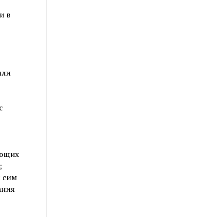
и в
или
с
ующих
;
 сим-
ания