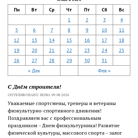
Пн
Вт
Ср
Чт
Пт
Сб
Вс
1
2
3
4
5
6
7
8
9
10
11
12
13
14
15
16
17
18
19
20
21
22
23
24
25
26
27
28
29
30
31
« Дек
Фев »
С Днём строителя!
ОПУБЛИКОВАНО IRINA 09.08.2026
Уважаемые спортсмены, тренеры и ветераны
физкультурно-спортивного движения!
Поздравляем вас с профессиональным
праздником – Днем физкультурника! Развитие
физической культуры, массового спорта – залог