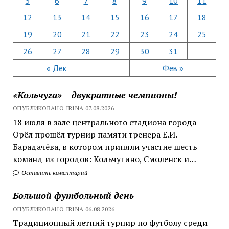
5
6
7
8
9
10
11
12
13
14
15
16
17
18
19
20
21
22
23
24
25
26
27
28
29
30
31
« Дек
Фев »
«Кольчуга» – двукратные чемпионы!
ОПУБЛИКОВАНО IRINA 07.08.2026
18 июля в зале центрального стадиона города
Орёл прошёл турнир памяти тренера Е.И.
Барадачёва, в котором приняли участие шесть
команд из городов: Кольчугино, Смоленск и…
Оставить коментарий
Большой футбольный день
ОПУБЛИКОВАНО IRINA 06.08.2026
Традиционный летний турнир по футболу среди