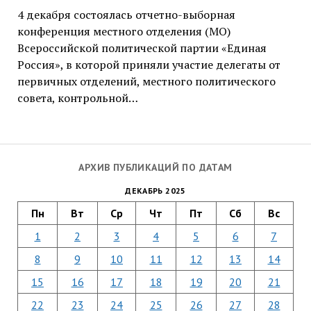
4 декабря состоялась отчетно-выборная
конференция местного отделения (МО)
Всероссийской политической партии «Единая
Россия», в которой приняли участие делегаты от
первичных отделений, местного политического
совета, контрольной…
АРХИВ ПУБЛИКАЦИЙ ПО ДАТАМ
ДЕКАБРЬ 2025
Пн
Вт
Ср
Чт
Пт
Сб
Вс
1
2
3
4
5
6
7
8
9
10
11
12
13
14
15
16
17
18
19
20
21
22
23
24
25
26
27
28