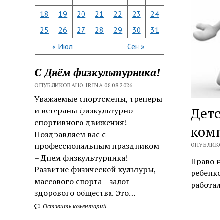
18
19
20
21
22
23
24
25
26
27
28
29
30
31
« Июл
Сен »
С Днём физкультурника!
ОПУБЛИКОВАНО IRINA 08.08.2026
Уважаемые спортсмены, тренеры
Детс
и ветераны физкультурно-
спортивного движения!
ком
Поздравляем вас с
профессиональным праздником
ОПУБЛИКО
– Днем физкультурника!
Право н
Развитие физической культуры,
ребенко
массового спорта – залог
работа
здорового общества. Это…
Оставить коментарий