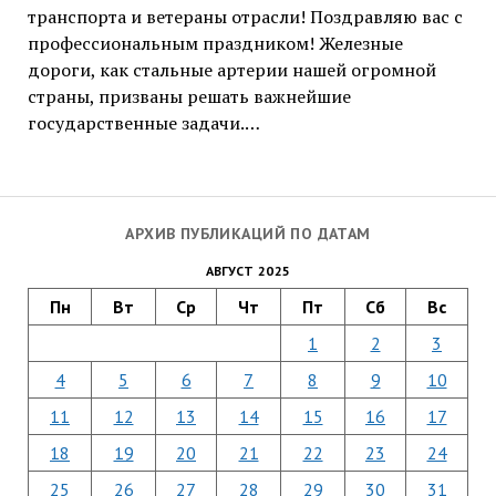
транспорта и ветераны отрасли! Поздравляю вас с
профессиональным праздником! Железные
дороги, как стальные артерии нашей огромной
страны, призваны решать важнейшие
государственные задачи.…
АРХИВ ПУБЛИКАЦИЙ ПО ДАТАМ
АВГУСТ 2025
Пн
Вт
Ср
Чт
Пт
Сб
Вс
1
2
3
4
5
6
7
8
9
10
11
12
13
14
15
16
17
18
19
20
21
22
23
24
25
26
27
28
29
30
31