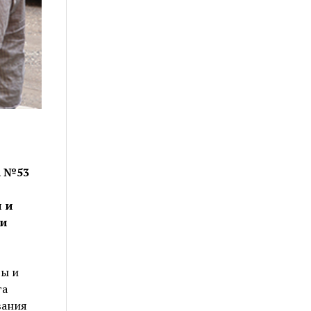
а №53
 и
ли
ры и
га
вания