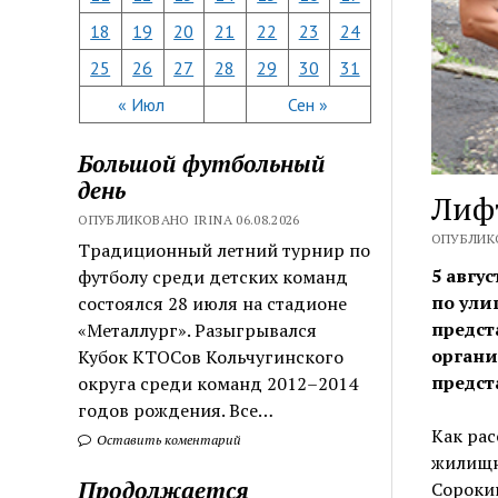
18
19
20
21
22
23
24
25
26
27
28
29
30
31
« Июл
Сен »
Большой футбольный
день
Лифт
ОПУБЛИКОВАНО IRINA 06.08.2026
ОПУБЛИКО
Традиционный летний турнир по
5 авгу
футболу среди детских команд
по ули
состоялся 28 июля на стадионе
предст
«Металлург». Разыгрывался
органи
Кубок КТОСов Кольчугинского
предст
округа среди команд 2012–2014
годов рождения. Все…
Как рас
Оставить коментарий
жилищн
Продолжается
Сороки