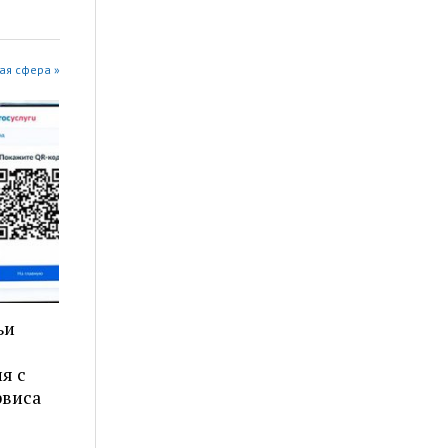
ая сфера »
ьи
я с
рвиса