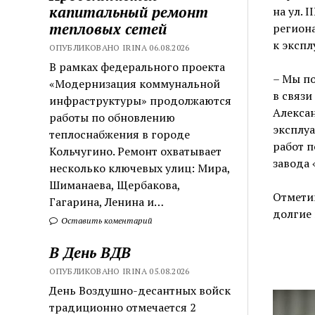
капитальный ремонт
на ул. 
тепловых сетей
регион
к экспл
ОПУБЛИКОВАНО IRINA 06.08.2026
В рамках федерального проекта
– Мы по
«Модернизация коммунальной
в связи
инфраструктуры» продолжаются
Алекса
работы по обновлению
эксплу
теплоснабжения в городе
работ п
Кольчугино. Ремонт охватывает
завода 
несколько ключевых улиц: Мира,
Шиманаева, Щербакова,
Отметим
Гагарина, Ленина и…
долгие 
Оставить коментарий
В День ВДВ
ОПУБЛИКОВАНО IRINA 05.08.2026
День Воздушно-десантных войск
традиционно отмечается 2