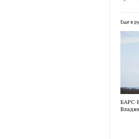
Еще в р
БАРС-В
Владим