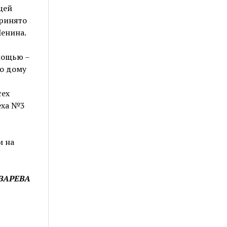
щей
ринято
енина.
мощью –
по дому
сех
еха №3
и на
АЗАРЕВА