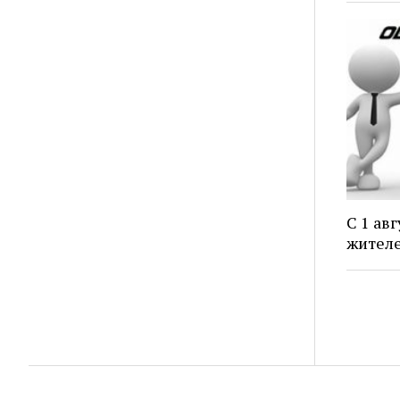
С 1 ав
жителе