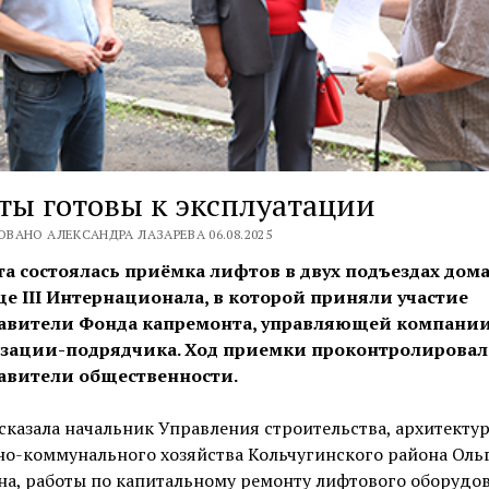
ы готовы к эксплуатации
ВАНО АЛЕКСАНДРА ЛАЗАРЕВА 06.08.2025
ста состоялась приёмка лифтов в двух подъездах дом
це III Интернационала, в которой приняли участие
авители Фонда капремонта, управляющей компании
зации-подрядчика. Ход приемки проконтролирова
авители общественности.
сказала начальник Управления строительства, архитекту
о-коммунального хозяйства Кольчугинского района Оль
на, работы по капитальному ремонту лифтового оборудо