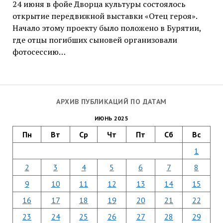
24 июня в фойе Дворца культуры состоялось
открытие передвижной выставки «Отец героя».
Начало этому проекту было положено в Бурятии,
где отцы погибших сыновей организовали
фотосессию…
АРХИВ ПУБЛИКАЦИЙ ПО ДАТАМ
ИЮНЬ 2025
Пн
Вт
Ср
Чт
Пт
Сб
Вс
1
2
3
4
5
6
7
8
9
10
11
12
13
14
15
16
17
18
19
20
21
22
23
24
25
26
27
28
29