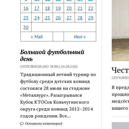
16
17
18
19
20
21
22
23
24
25
26
27
28
29
30
« Май
Июл »
Большой футбольный
день
ОПУБЛИКОВАНО IRINA 06.08.2026
Чес
Традиционный летний турнир по
ОПУБЛИКО
футболу среди детских команд
В пред
состоялся 28 июля на стадионе
прошло 
«Металлург». Разыгрывался
медсёс
Кубок КТОСов Кольчугинского
нашего
округа среди команд 2012–2014
годов рождения. Все…
Оставить коментарий