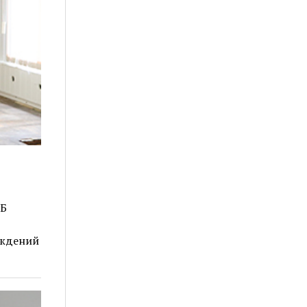
РБ
еждений