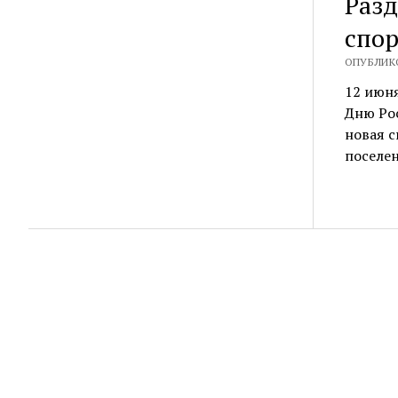
Разд
спо
ОПУБЛИКО
12 июн
Дню Рос
новая 
поселе