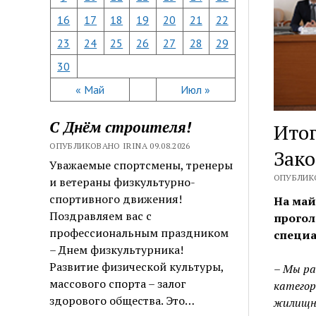
16
17
18
19
20
21
22
23
24
25
26
27
28
29
30
« Май
Июл »
С Днём строителя!
Итог
ОПУБЛИКОВАНО IRINA 09.08.2026
Зако
Уважаемые спортсмены, тренеры
ОПУБЛИКО
и ветераны физкультурно-
спортивного движения!
На май
Поздравляем вас с
прогол
профессиональным праздником
специа
– Днем физкультурника!
Развитие физической культуры,
– Мы ра
массового спорта – залог
категор
здорового общества. Это…
жилищно