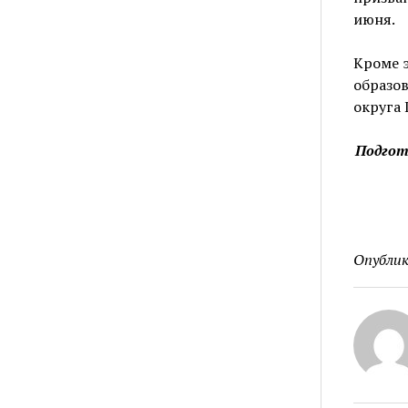
июня.
Кроме э
образо
округа 
Подгот
Опублик