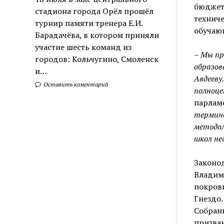
бюджета
стадиона города Орёл прошёл
техниче
турнир памяти тренера Е.И.
обучаю
Барадачёва, в котором приняли
участие шесть команд из
– Мы пр
городов: Кольчугино, Смоленск
образов
и…
Авдееву
Оставить коментарий
полноце
парлам
термино
методол
школ не
Законо
Владим
покров
Гнездо.
Собран
призван