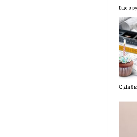
Еще в р
С Днём