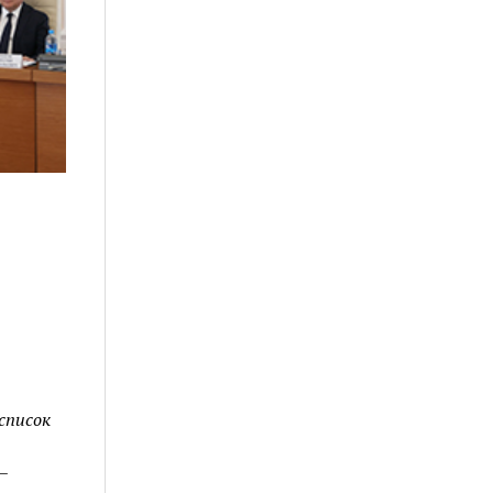
список
–