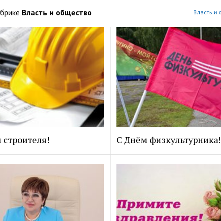
убрике
Власть и общество
Власть и 
 строителя!
С Днём физкультурника!