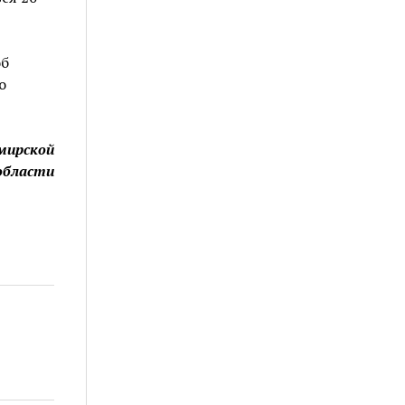
об
о
мирской
области