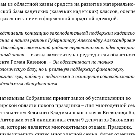
м из областной казны средств на развитие материально
ской базы кадетских (казачьих кадетских) классов, обесп
щихся питанием и форменной парадной одеждой.
едставили концепцию законодательной поддержки кадетско
ания в нашем регионе Губернатору Александру Александрови
. Благодаря совместной работе первоначальная идея преврат
нный закон,
– сказал заместитель председателя областног
ента Роман Кавинов.
– Он обеспечивает не только
логическую базу, но и реальную поддержку: финансовую,
огическую, работу с педагогами и оснащение общеобразоват
обходимым оборудованием.
дательным Собранием принят закон об установлении во
ирской области нового праздника – Дня многодетной се
ительством Великого Владимирского князя Всеволода Б
 Авторами этой инициативы стали 9 депутатов Законода
ия, которые являются многодетными отцами. Праздник,
ный укрепить статус многодетной семьи, будет отмечать