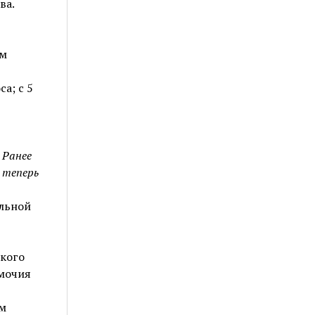
ва.
ом
а; с 5
 Ранее
 теперь
альной
ского
мочия
м