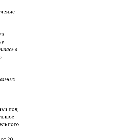
-
ечение
го
чу
илась в
о
ельных
мьи под
ольшое
тельного
ся 20