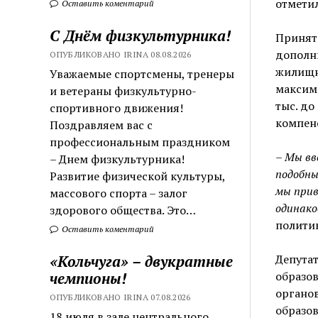
отметил
Оставить коментарий
С Днём физкультурника!
Принят
дополн
ОПУБЛИКОВАНО IRINA 08.08.2026
жилищно
Уважаемые спортсмены, тренеры
максима
и ветераны физкультурно-
тыс. до
спортивного движения!
компенс
Поздравляем вас с
профессиональным праздником
– Мы вв
– Днем физкультурника!
подобны
Развитие физической культуры,
мы прив
массового спорта – залог
одинако
здорового общества. Это…
полити
Оставить коментарий
Депутат
«Кольчуга» – двукратные
образо
чемпионы!
органов
ОПУБЛИКОВАНО IRINA 07.08.2026
образов
18 июля в зале центрального