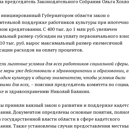
а председатель Законодательного Собрания Ольга Хохло
 инициированный Губернатором области закон о
ительной поддержке работников культуры при ипотечн
м кредитовании. С 400 тыс. до 1 млн руб. увеличен
льный размер субсидии на уплату первоначального взнос
 10 тыс. руб. вырос максимальный размер ежемесячной
ации расходов на оплату процентов.
ели льготные условия для всех работников социальной сферы.
е меры уже действовали в здравоохранении и образовании, а
одим культуру к общему знаменателю, чтобы условия были
выми для всех,
– пояснил председатель комитета по соци
ке и здравоохранению Николай Балахин.
ы приняли важный закон о развитии и поддержке кадет
вания. Документом определены основные понятия, полно
 государственной власти области в сфере кадетского
ания. Также установлены случаи предоставления местны