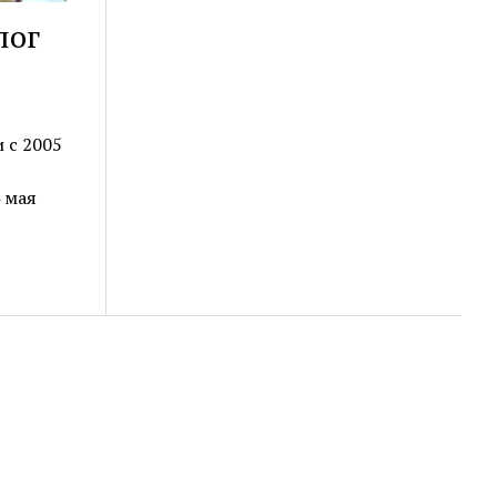
лог
 с 2005
 мая