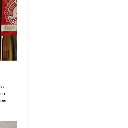
го
го
аля