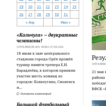
19
20
21
22
23
24
25
26
27
28
29
30
31
« Апр
Июн »
«Кольчуга» – двукратные
чемпионы!
ОПУБЛИКОВАНО IRINA 07.08.2026
18 июля в зале центрального
Резу
стадиона города Орёл прошёл
ОПУБЛИКО
турнир памяти тренера Е.И.
Барадачёва, в котором приняли
21 мая
участие шесть команд из
района 
городов: Кольчугино, Смоленск
победи
и…
ВФСК «
Оставить коментарий
Большой футбольный