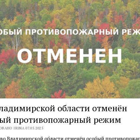
ладимирской области отменён
бый противопожарный режим
ВАНО IRINA 07.05.2025
я во Владимирской области отменён особый противопожа