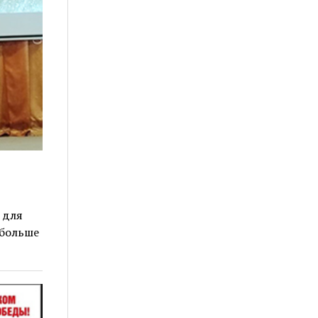
 для
 больше