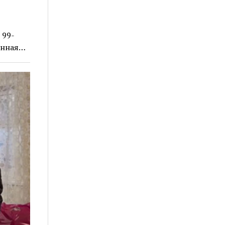
 99-
енная…