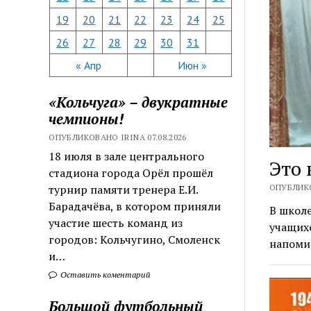
19
20
21
22
23
24
25
26
27
28
29
30
31
« Апр
Июн »
«Кольчуга» – двукратные
чемпионы!
ОПУБЛИКОВАНО IRINA 07.08.2026
18 июля в зале центрального
Это
стадиона города Орёл прошёл
ОПУБЛИКО
турнир памяти тренера Е.И.
Барадачёва, в котором приняли
В школ
участие шесть команд из
учащихс
городов: Кольчугино, Смоленск
напоми
и…
Оставить коментарий
Большой футбольный