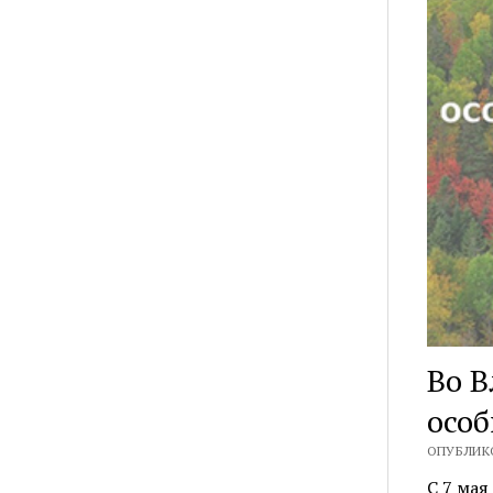
Во В
осо
ОПУБЛИКО
C 7 ма