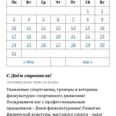
Пн
Вт
Ср
Чт
Пт
Сб
Вс
1
2
3
4
5
6
7
8
9
10
11
12
13
14
15
16
17
18
19
20
21
22
23
24
25
26
27
28
29
30
31
« Фев
Апр »
С Днём строителя!
ОПУБЛИКОВАНО IRINA 09.08.2026
Уважаемые спортсмены, тренеры и ветераны
физкультурно-спортивного движения!
Поздравляем вас с профессиональным
праздником – Днем физкультурника! Развитие
физической культуры, массового спорта – залог