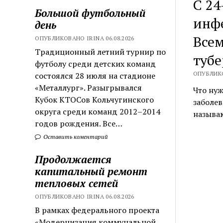
С 24
Большой футбольный
инфе
день
Всем
ОПУБЛИКОВАНО IRINA 06.08.2026
Традиционный летний турнир по
тубе
футболу среди детских команд
ОПУБЛИКО
состоялся 28 июля на стадионе
«Металлург». Разыгрывался
Что ну
Кубок КТОСов Кольчугинского
заболев
округа среди команд 2012–2014
называю
годов рождения. Все…
Оставить коментарий
Продолжается
капитальный ремонт
тепловых сетей
ОПУБЛИКОВАНО IRINA 06.08.2026
В рамках федерального проекта
«Модернизация коммунальной