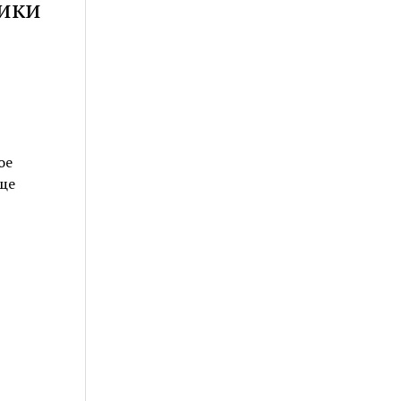
тики
ое
ще