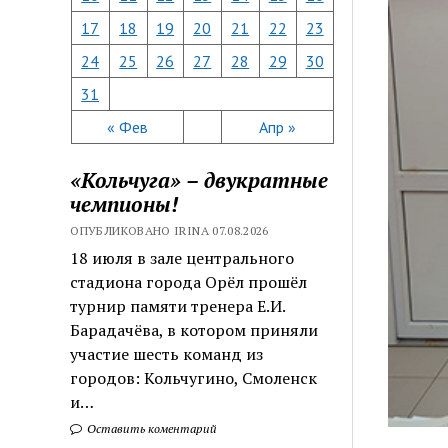
17
18
19
20
21
22
23
24
25
26
27
28
29
30
31
« Фев
Апр »
«Кольчуга» – двукратные
чемпионы!
ОПУБЛИКОВАНО IRINA 07.08.2026
18 июля в зале центрального
стадиона города Орёл прошёл
турнир памяти тренера Е.И.
Барадачёва, в котором приняли
участие шесть команд из
городов: Кольчугино, Смоленск
и…
Оставить коментарий