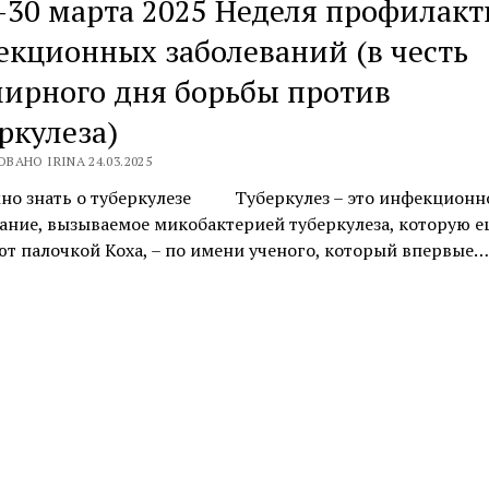
-30 марта 2025 Неделя профилак
кционных заболеваний (в честь
ирного дня борьбы против
ркулеза)
ВАНО IRINA 24.03.2025
жно знать о туберкулезе Туберкулез – это инфекционн
ание, вызываемое микобактерией туберкулеза, которую е
т палочкой Коха, – по имени ученого, который впервые…