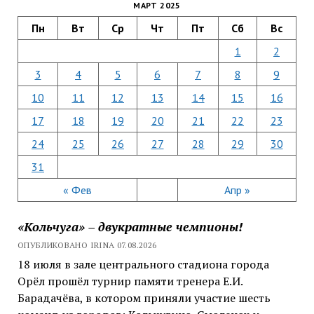
МАРТ 2025
Пн
Вт
Ср
Чт
Пт
Сб
Вс
1
2
3
4
5
6
7
8
9
10
11
12
13
14
15
16
17
18
19
20
21
22
23
24
25
26
27
28
29
30
31
« Фев
Апр »
«Кольчуга» – двукратные чемпионы!
ОПУБЛИКОВАНО IRINA 07.08.2026
18 июля в зале центрального стадиона города
Орёл прошёл турнир памяти тренера Е.И.
Барадачёва, в котором приняли участие шесть